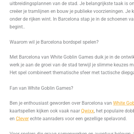
uitbreidingsplannen van de stad. Je belangrijkste taak is 
creëer je tramlijnen en bouw je publieke voorzieningen. Je 
onder de rijken wint. In Barcelona stap je in de schoenen
begint..
Waarom wil je Barcelona bordspel spelen?
Met Barcelona van
White Goblin Games
duik je in de ontwi
werk je aan de groei van de stad terwijl je slimme keuzes m
Het spel combineert thematische sfeer met tactische diepg
Fan van White Goblin Games?
Ben je enthousiast geworden over Barcelona van
White Go
kaartspellen kijken ook vaak naar
Qwixx
, het populaire do
en
Clever
echte aanraders voor een gezellige spelavond.
Voor spelers die graag samenwerken en avontuur beleven, 