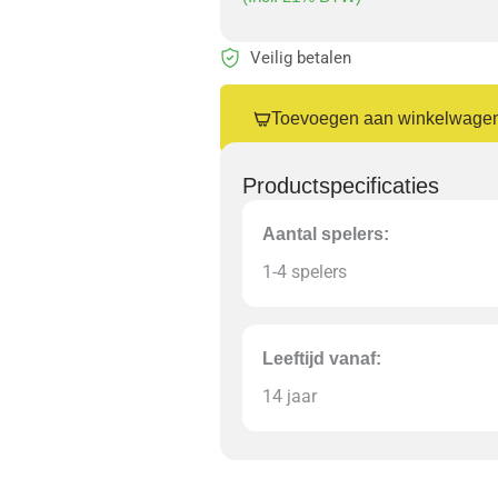
Veilig betalen
Barcelona
Bordspel
Toevoegen aan winkelwage
White
Goblin
Productspecificaties
Games
quantity
Aantal spelers:
1-4 spelers
Leeftijd vanaf:
14 jaar