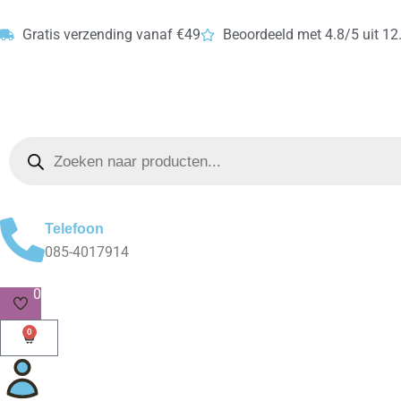
Skip
to
Gratis verzending vanaf €49
Beoordeeld met 4.8/5 uit 12
content
Products
search
Telefoon
085-4017914
0
0
Cart