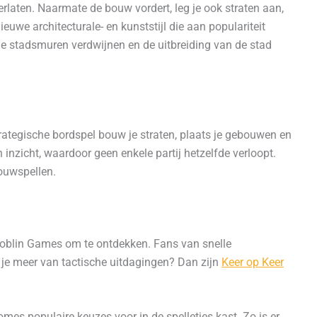
rlaten. Naarmate de bouw vordert, leg je ook straten aan,
uwe architecturale- en kunststijl die aan populariteit
e stadsmuren verdwijnen en de uitbreiding van de stad
trategische bordspel bouw je straten, plaats je gebouwen en
inzicht, waardoor geen enkele partij hetzelfde verloopt.
ouwspellen.
oblin Games
om te ontdekken. Fans van snelle
 je meer van tactische uitdagingen? Dan zijn
Keer op Keer
mes populaire keuzes voor in de spelletjes kast. Zo is er