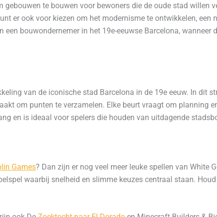
om gebouwen te bouwen voor bewoners die de oude stad willen ve
kunt er ook voor kiezen om het modernisme te ontwikkelen, een nie
 van een bouwondernemer in het 19e-eeuwse Barcelona, wanneer d
kkeling van de iconische stad Barcelona in de 19e eeuw. In dit s
aakt om punten te verzamelen. Elke beurt vraagt om planning en 
ang en is ideaal voor spelers die houden van uitdagende stadsb
blin Games
? Dan zijn er nog veel meer leuke spellen van
White G
bbelspel waarbij snelheid en slimme keuzes centraal staan. Houd
zijn ook De
Zoektocht naar El Dorado
en Minecraft Builders & Bio