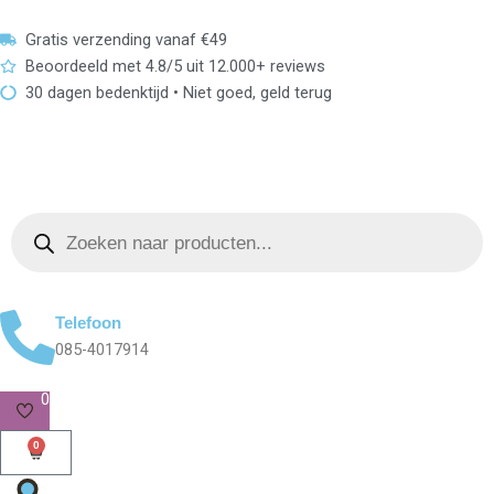
Skip
to
Gratis verzending vanaf €49
content
Beoordeeld met 4.8/5 uit 12.000+ reviews
30 dagen bedenktijd • Niet goed, geld terug
Products
search
Telefoon
085-4017914
0
0
Cart