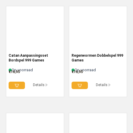
Catan Aanpassingsset
Regenwormen Dobbelspel 999
Bordspel 999 Games
Games
Op voorraad
Op voorraad
€
16,95
€
16,95
Details
Details