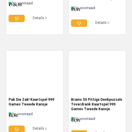
Op voorraad
€
124,95
Op voorraad
€
9,95
Details
Details
Pak Die Zak! Kaartspel 999
Brains 50 Pittige Denkpuzzels
Games Tweede Kansje
Toverdrank Kaartspel 999
Games Tweede Kansje
Op voorraad
€
4,95
Op voorraad
€
4,95
Details