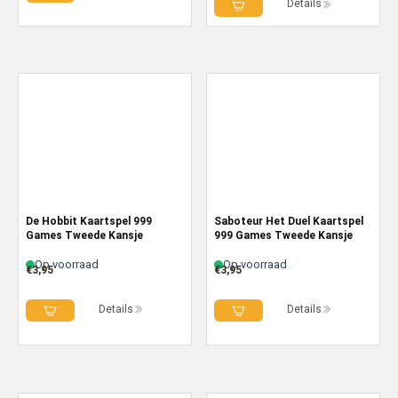
Details
De Hobbit Kaartspel 999
Saboteur Het Duel Kaartspel
Games Tweede Kansje
999 Games Tweede Kansje
Op voorraad
Op voorraad
€
3,95
€
3,95
Details
Details