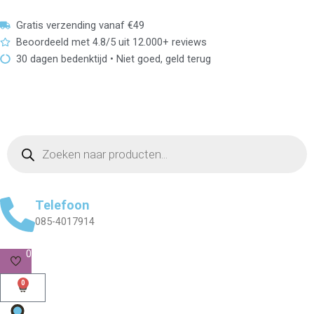
Skip
to
Gratis verzending vanaf €49
content
Beoordeeld met 4.8/5 uit 12.000+ reviews
30 dagen bedenktijd • Niet goed, geld terug
Products
search
Telefoon
085-4017914
0
0
Cart