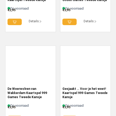
Op voorraad
Op voorraad
€
2,95
€
3,95
Details
Details
De Weerwolven van
Gesjaakt … Voor je het weet!
Wakkerdam Kaartspel 999
Kaartspel 999 Games Tweede
Games Tweede Kansje
Kansje
Op voorraad
Op voorraad
€
3,95
€
3,95