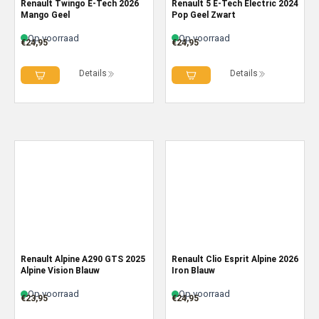
Renault Twingo E-Tech 2026
Renault 5 E-Tech Electric 2024
Mango Geel
Pop Geel Zwart
Op voorraad
Op voorraad
€
24,95
€
24,95
Details
Details
Renault Alpine A290 GTS 2025
Renault Clio Esprit Alpine 2026
Alpine Vision Blauw
Iron Blauw
Op voorraad
Op voorraad
€
23,95
€
24,95