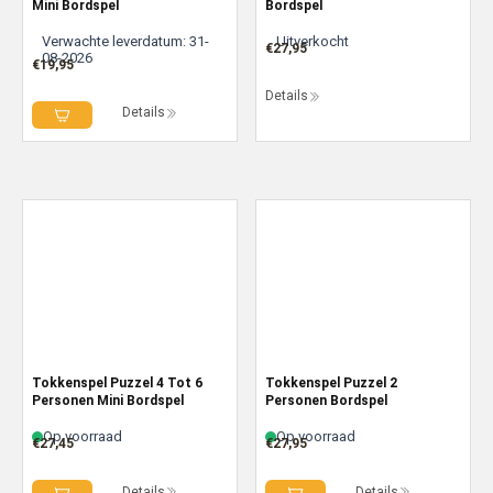
Mini Bordspel
Bordspel
Verwachte leverdatum: 31-
Uitverkocht
€
27,95
08-2026
€
19,95
Details
Details
Tokkenspel Puzzel 4 Tot 6
Tokkenspel Puzzel 2
Personen Mini Bordspel
Personen Bordspel
Op voorraad
Op voorraad
€
27,45
€
27,95
Details
Details