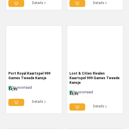
Details
Details
Port Royal Kaartspel 999
Lost & Cities Rivalen
Games Tweede Kansje
Kaartspel 999 Games Tweede
Kansje
Op voorraad
€
4,95
Op voorraad
€
4,95
Details
Details