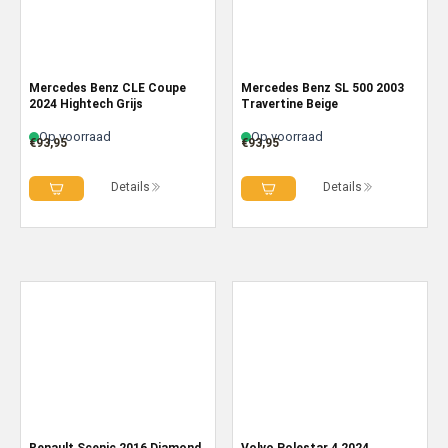
Mercedes Benz CLE Coupe
Mercedes Benz SL 500 2003
2024 Hightech Grijs
Travertine Beige
Op voorraad
Op voorraad
€
93,95
€
93,95
Details
Details
Renault Scenic 2016 Diamond
Volvo Polestar 4 2024