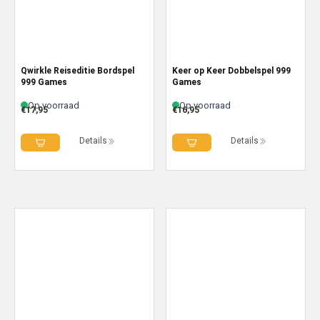
Qwirkle Reiseditie Bordspel
Keer op Keer Dobbelspel 999
999 Games
Games
Op voorraad
Op voorraad
€
17,95
€
16,95
Details
Details