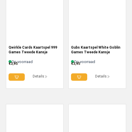
Qwirkle Cards Kaartspel 999
Gubs Kaartspel White Goblin
Games Tweede Kansje
Games Tweede Kansje
Op voorraad
Op voorraad
€
3,95
€
3,95
Details
Details