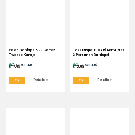
Paleo Bordspel 999 Games
Tokkenspel Puzzel Aanvulset
Tweede Kansje
3 Personen Bordspel
Op voorraad
Op voorraad
€
17,95
€
12,95
Details
Details