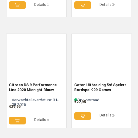
Details
Details
Citroen DS 9 Performance
Catan Uitbreiding 5/6 Spelers
Line 2020 Midnight Blauw
Bordspel 999 Games
Verwachte leverdatum: 31-
Op voorraad
€
27,95
08-2026
€
29,95
Details
Details