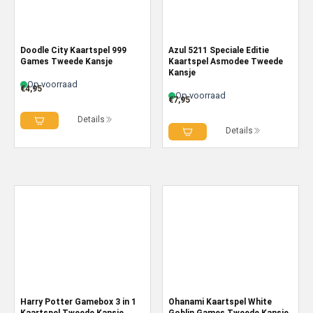
Doodle City Kaartspel 999
Azul 5211 Speciale Editie
Games Tweede Kansje
Kaartspel Asmodee Tweede
Kansje
Op voorraad
€
4,95
Op voorraad
€
7,95
Details
Details
Harry Potter Gamebox 3 in 1
Ohanami Kaartspel White
Kaartspel Tweede Kansje
Goblin Games Tweede Kansje