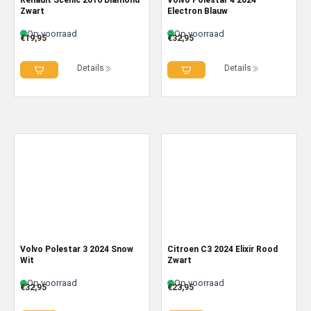
Zwart
Electron Blauw
Op voorraad
Op voorraad
€
19,95
€
32,95
Details
Details
Volvo Polestar 3 2024 Snow
Citroen C3 2024 Elixir Rood
Wit
Zwart
Op voorraad
Op voorraad
€
32,95
€
23,95