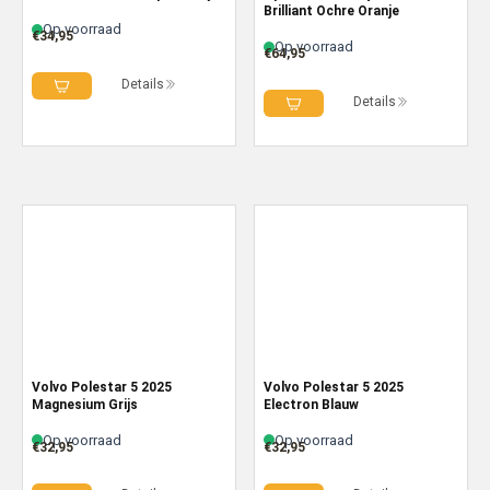
Brilliant Ochre Oranje
Op voorraad
€
34,95
Op voorraad
€
64,95
Details
Details
Volvo Polestar 5 2025
Volvo Polestar 5 2025
Magnesium Grijs
Electron Blauw
Op voorraad
Op voorraad
€
32,95
€
32,95