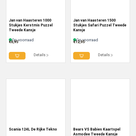
Jan van Haasteren 1000
Jan van Haasteren 1500
Stukjes Kerstmis Puzzel
Stukjes Safari Puzzel Tweede
Tweede Kansje
Kansje
Op voorraad
Op voorraad
€
6,95
€
12,95
Details
Details
Scania 124L De Rijke Tekno
Bears VS Babies Kaartspel
Asmodee Tweede Kansje