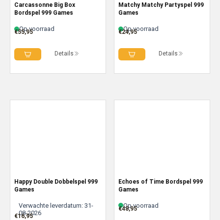
Carcassonne Big Box
Matchy Matchy Partyspel 999
Bordspel 999 Games
Games
Op voorraad
Op voorraad
€
55,95
€
24,95
Details
Details
Happy Double Dobbelspel 999
Echoes of Time Bordspel 999
Games
Games
Verwachte leverdatum: 31-
Op voorraad
€
48,95
08-2026
€
16,95